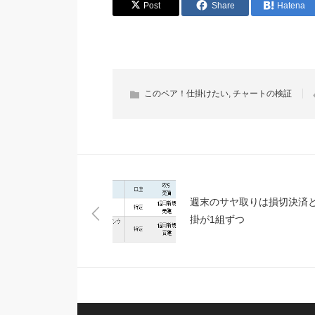
Post
Share
Hatena
このペア！仕掛けたい
,
チャートの検証
週末のサヤ取りは損切決済
掛が1組ずつ