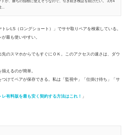
ートが、勝ちの指標に使えそうなので、引き続き検証を続けたい。 3月4
..
ヤトレLS（ロングショート）」でサヤ取りペアを検索している。
レが最も使いやすい。
出先のスマホからでもすぐにＯＫ。このアクセスの速さは、ダウ
を揃えるのが簡単。
をつけてペアが保存できる。私は「監視中」「仕掛け待ち」「サ
トレ有料版を最も安く契約する方法はこれ！
」