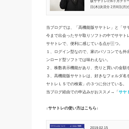
版サヤトレの6ヶ月チャ
日(木)決済分 2月8日(月)仕.
当ブログでは、「高機能版サヤトレ」と「サ
今まで出会ったサヤ取りソフトの中でサヤト
サヤトレで、便利に感じている点が三つ。
１、ログイン型なので、家のパソコンでも外
ンロード型ソフトでは味わえない。
２、株数表示機能があり、売りと買いの金額
３、高機能版サヤトレは、好きなフォルダ名
ヤトレＬＳでの検索」の３つに分けている。
当ブログ経由での申込みがおススメ→「
サヤ
↓サヤトレの使い方はこちら↓
2019.02.15