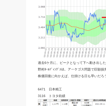
過去6ケ月に、ピークとなって下へ動き出した
野村ﾎｰﾙﾃﾞｨﾝｸﾞｽは、アーケゴス問題で巨
株価回復に向かえば、仕掛ける日も早いだろ
6471 日本精工
3116 トヨタ紡績