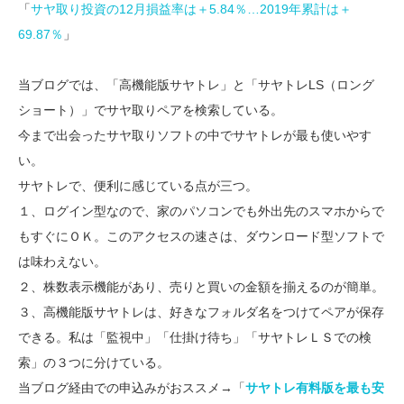
「
サヤ取り投資の12月損益率は＋5.84％…2019年累計は＋
69.87％
」
当ブログでは、「高機能版サヤトレ」と「サヤトレLS（ロング
ショート）」でサヤ取りペアを検索している。
今まで出会ったサヤ取りソフトの中でサヤトレが最も使いやす
い。
サヤトレで、便利に感じている点が三つ。
１、ログイン型なので、家のパソコンでも外出先のスマホからで
もすぐにＯＫ。このアクセスの速さは、ダウンロード型ソフトで
は味わえない。
２、株数表示機能があり、売りと買いの金額を揃えるのが簡単。
３、高機能版サヤトレは、好きなフォルダ名をつけてペアが保存
できる。私は「監視中」「仕掛け待ち」「サヤトレＬＳでの検
索」の３つに分けている。
当ブログ経由での申込みがおススメ→「
サヤトレ有料版を最も安