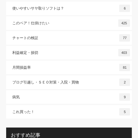
使いやすいサヤ取りソフトは？
6
このペア！仕掛けたい
425
チャートの検証
77
利益確定・損切
403
月間損益率
81
ブログ引越し・ＳＥＯ対策・入院・買物
2
病気
9
これ買った！
5
おすすめ記事