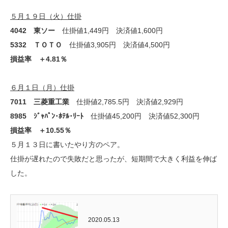
５月１９日（火）仕掛
4042 東ソー
仕掛値1,449円 決済値1,600円
5332 ＴＯＴＯ
仕掛値3,905円 決済値4,500円
損益率 ＋4.81％
６月１日（月）仕掛
7011 三菱重工業
仕掛値2,785.5円 決済値2,929円
8985 ｼﾞｬﾊﾟﾝ･ﾎﾃﾙ･ﾘｰﾄ
仕掛値45,200円 決済値52,300円
損益率 ＋10.55％
５月１３日に書いたやり方のペア。
仕掛が遅れたので失敗だと思ったが、短期間で大きく利益を伸ば
した。
2020.05.13