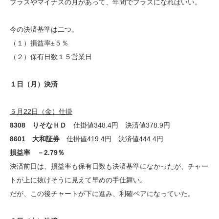
プラスやマイナスの月があって、年間でプラスになればいい。
今の決済基準は二つ。
（１）損益率±５％
（２）保有日数１５営業日
１日（月）決済
５月22日（金）仕掛
8308 りそなＨＤ
仕掛値348.4円 決済値378.9円
8601 大和証券
仕掛値419.4円 決済値444.4円
損益率 －2.79％
決済前日は、損益率も保有日数も決済基準になかったが、チャー
トが上に抜けそうに見えて早めの手仕舞い。
だが、この後チャートが下に進み、利確ペアになっていた。