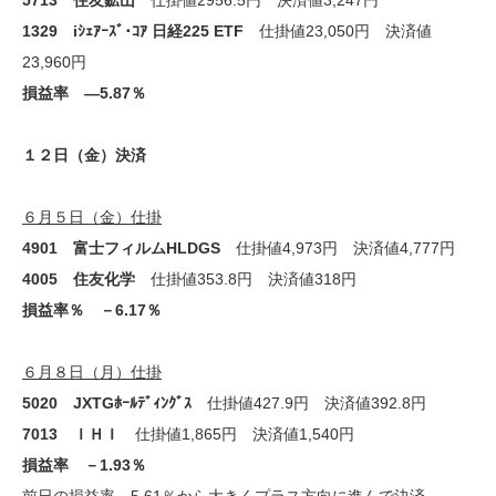
5713 住友鉱山
仕掛値2956.5円 決済値3,247円
1329 iｼｪｱｰｽﾞ･ｺｱ 日経225 ETF
仕掛値23,050円 決済値
23,960円
損益率 ―5.87％
１２日（金）決済
６月５日（金）仕掛
4901 富士フィルムHLDGS
仕掛値4,973円 決済値4,777円
4005 住友化学
仕掛値353.8円 決済値318円
損益率％ －6.17％
６月８日（月）仕掛
5020 JXTGﾎｰﾙﾃﾞｨﾝｸﾞｽ
仕掛値427.9円 決済値392.8円
7013 ＩＨＩ
仕掛値1,865円 決済値1,540円
損益率 －1.93％