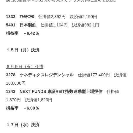
前日の損益率－5.61％から大きくプラス方向に進んで決済。
1333 ﾏﾙﾊﾁﾆﾁﾛ
仕掛値2,392円 決済値2,190円
5401 日本製鉄
仕掛値1,164円 決済値982.1円
損益率 －6.42％
１５日（月）決済
６月９日（火）仕掛
3278 ケネディクスレジデンシャル
仕掛値177,400円 決済値
183,600円
1343 NEXT FUNDS 東証REIT指数連動型上場投信
仕掛値
1,870円 決済値1,823円
損益率 －6.00％
１７日（水）決済