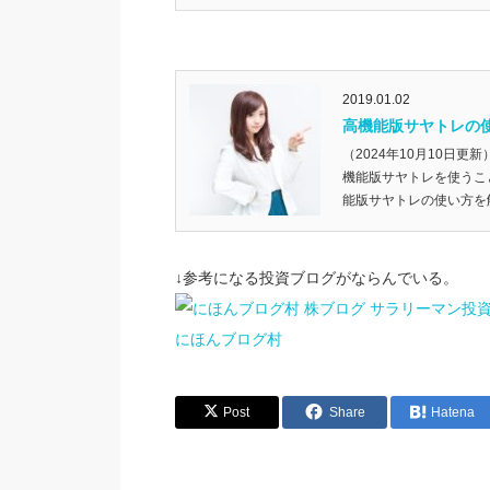
2019.01.02
高機能版サヤトレの
（2024年10月10日
機能版サヤトレを使うこ
能版サヤトレの使い方を解
↓参考になる投資ブログがならんでいる。
にほんブログ村
Post
Share
Hatena