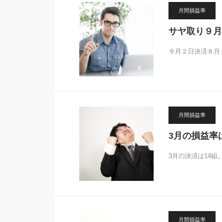
月間損益率
サヤ取り９月損
９月２日決済８月１
月間損益率
3月の損益率は
3月の決済は14
月間損益率