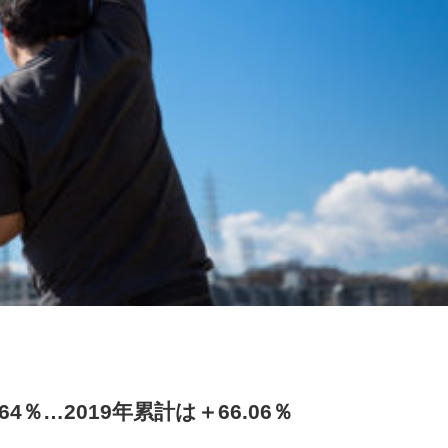
4％…2019年累計は＋66.06％