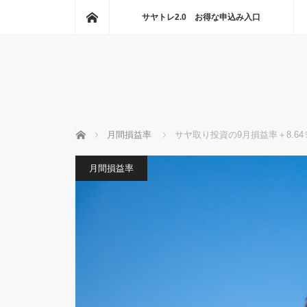
ホーム
サヤトレ2.0 お得な申込み入口
ホーム
月間損益率
サヤ取り投資の9月損益率＋8.64％
月間損益率