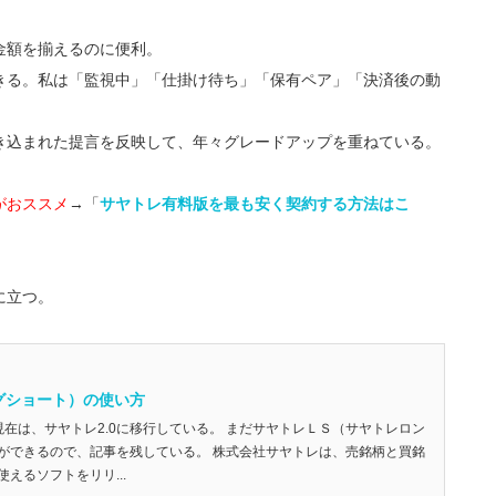
金額を揃えるのに便利。
きる。私は「監視中」「仕掛け待ち」「保有ペア」「決済後の動
き込まれた提言を反映して、年々グレードアップを重ねている。
がおススメ
→「
サヤトレ有料版を最も安く契約する方法はこ
に立つ。
グショート）の使い方
新) 現在は、サヤトレ2.0に移行している。 まだサヤトレＬＳ（サヤトレロン
ができるので、記事を残している。 株式会社サヤトレは、売銘柄と買銘
えるソフトをリリ...