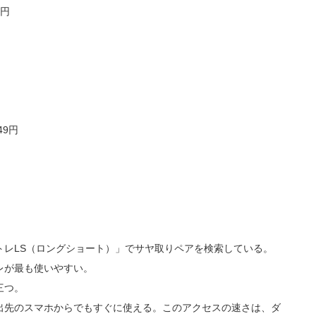
0円
49円
トレLS（ロングショート）」でサヤ取りペアを検索している。
レが最も使いやすい。
三つ。
出先のスマホからでもすぐに使える。このアクセスの速さは、ダ