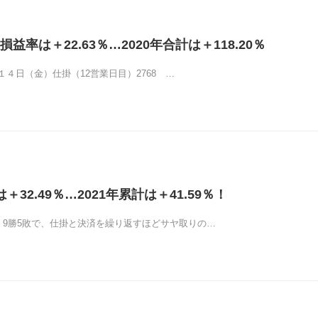
益率は＋22.63％…2020年合計は＋118.20％
４日（金）仕掛（12営業日目）2768 …
＋32.49％…2021年累計は＋41.59％！
組。9勝5敗で、仕掛と決済を繰り返すほどサヤ取りの…