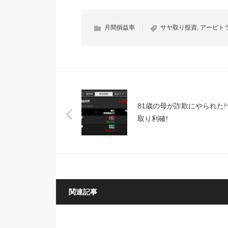
月間損益率
サヤ取り投資
,
アービト
81歳の母が詐欺にやられた!
取り利確!
関連記事