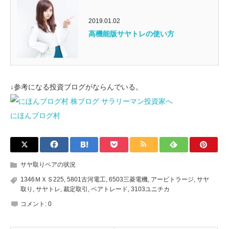
2019.01.02
高機能版サヤトレの使い方
↓参考になる投資ブログがならんでいる。
にほんブログ村
サヤ取りペアの状況
1346ＭＸＳ225
,
5801古河電工
,
6503三菱電機
,
アービトラージ
,
サヤ
取り
,
サヤトレ
,
裁定取引
,
ペアトレード
,
3103ユニチカ
コメント:
0