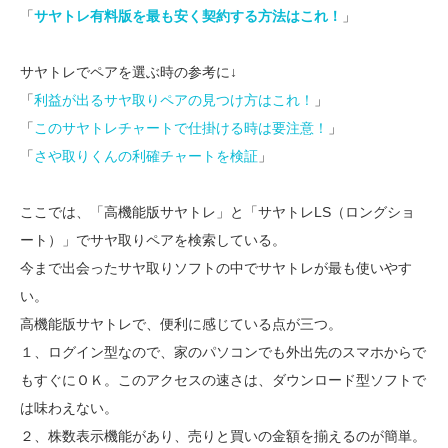
「
サヤトレ有料版を最も安く契約する方法はこれ！
」
サヤトレでペアを選ぶ時の参考に↓
「
利益が出るサヤ取りペアの見つけ方はこれ！
」
「
このサヤトレチャートで仕掛ける時は要注意！
」
「
さや取りくんの利確チャートを検証
」
ここでは、「高機能版サヤトレ」と「サヤトレLS（ロングショ
ート）」でサヤ取りペアを検索している。
今まで出会ったサヤ取りソフトの中でサヤトレが最も使いやす
い。
高機能版サヤトレで、便利に感じている点が三つ。
１、ログイン型なので、家のパソコンでも外出先のスマホからで
もすぐにＯＫ。このアクセスの速さは、ダウンロード型ソフトで
は味わえない。
２、株数表示機能があり、売りと買いの金額を揃えるのが簡単。