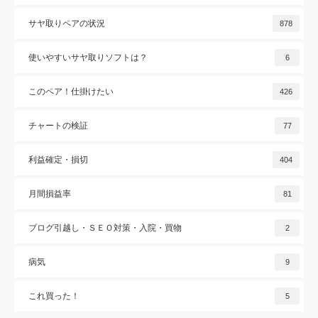
サヤ取りペアの状況
878
使いやすいサヤ取りソフトは？
6
このペア！仕掛けたい
426
チャートの検証
77
利益確定・損切
404
月間損益率
81
ブログ引越し・ＳＥＯ対策・入院・買物
2
病気
9
これ買った！
5