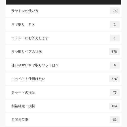
サヤトレの使い方
16
サヤ取り ＦＸ
1
コメントにお答えします
1
サヤ取りペアの状況
878
使いやすいサヤ取りソフトは？
6
このペア！仕掛けたい
426
チャートの検証
77
利益確定・損切
404
月間損益率
81