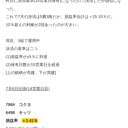
昨日に決済基準(15営業日保有)になったので決済したが損切にな
った。
これで7月の決済は5勝3敗だが、損益率合計は＋25.10％だ。
10％超えの利確が2回あったのが大きい。
現在、3組で運用中
決済の基準は二つ
(1)損益率が±5％に到達
(2)保有日数が15営業日を経過
[上の銘柄が売建、下が買建]
7月6日仕掛(14営業日目)
7984 コクヨ
6498 キッツ
損益率
＋1.41％