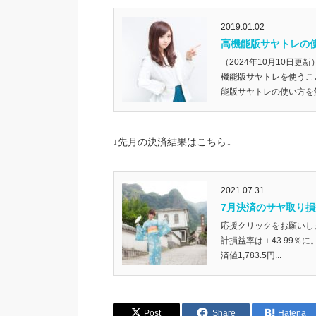
2019.01.02
高機能版サヤトレの
（2024年10月10日
機能版サヤトレを使うこ
能版サヤトレの使い方を解
↓先月の決済結果はこちら↓
2021.07.31
7月決済のサヤ取り損益率
応援クリックをお願いしま
計損益率は＋43.99％に。
済値1,783.5円...
Post
Share
Hatena