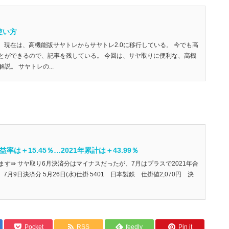
使い方
更新） 現在は、高機能版サヤトレからサヤトレ2.0に移行している。 今でも高
とができるので、記事を残している。 今回は、サヤ取りに便利な、高機
説。 サヤトレの...
は＋15.45％…2021年累計は＋43.99％
す⇛ サヤ取り6月決済分はマイナスだったが、7月はプラスで2021年合
 7月9日決済分 5月26日(水)仕掛 5401 日本製鉄 仕掛値2,070円 決
Pocket
RSS
feedly
Pin it