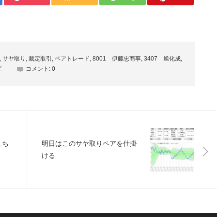
,
サヤ取り
,
裁定取引
,
ペアトレード
,
8001 伊藤忠商事
,
3407 旭化成
,
ダ
コメント:
0
こち
明日はこのサヤ取りペアを仕掛
ける