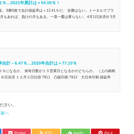
1％…2021年累計は＋54.00％！
組。 8勝5敗で合計損益率は＋12.41％だ。 全勝はない。トータルでプラ
月もあれば、負けの月もある。一喜一憂は要らない。 4月1日決済分 3月
計－6.47％…2020年合計は＋77.10％
±５％になるか、 保有日数が１５営業日となるかのどちらか。 （上の銘柄
８日決済 １２月２日仕掛 7911 凸版印刷 7912 大日本印刷 損益率
ださい。
Pocket
RSS
feedly
Pin it