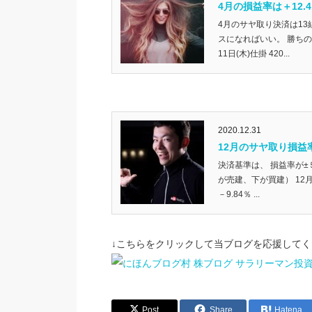
4月の損益率は＋12.4
4月のサヤ取り決済は13
スになればいい。 勝ちの
11日(木)仕掛 420...
2020.12.31
12月のサヤ取り損益率合
決済基準は、 損益率が
が売建、下が買建） 12月
－9.84％ ...
↓こちらをクリックして当ブログを応援してく
Post
Share
Hatena