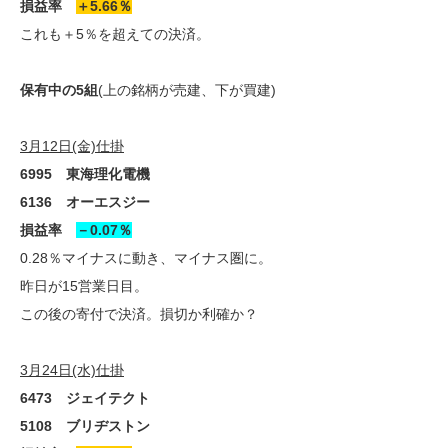
損益率
＋5.66％
これも＋5％を超えての決済。
保有中の5組
(上の銘柄が売建、下が買建)
3月12日(金)仕掛
6995 東海理化電機
6136 オーエスジー
損益率
－0.07％
0.28％マイナスに動き、マイナス圏に。
昨日が15営業日目。
この後の寄付で決済。損切か利確か？
3月24日(水)仕掛
6473 ジェイテクト
5108 ブリヂストン