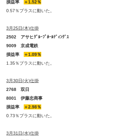
損益率
＋1.52％
0.57％プラスに動いた。
3月25日(木)仕掛
2502 アサヒｸﾞﾙｰﾌﾟﾎｰﾙﾃﾞｨﾝｸﾞｽ
9009 京成電鉄
損益率
＋1.09％
1.35％プラスに動いた。
3月30日(火)仕掛
2768 双日
8001 伊藤忠商事
損益率
＋2.98％
0.73％プラスに動いた。
3月31日(水)仕掛