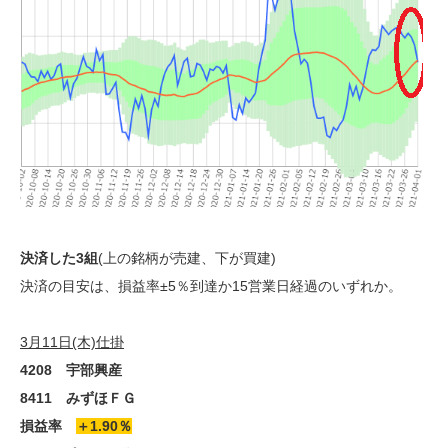
決済した3組
(上の銘柄が売建、下が買建)
決済の目安は、損益率±5％到達か15営業日経過のいずれか。
3月11日(木)仕掛
4208 宇部興産
8411 みずほＦＧ
損益率
＋1.90％