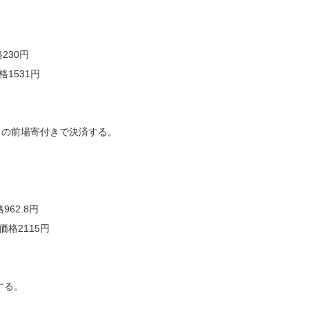
230円
格1531円
日の前場寄付きで決済する。
62.8円
価格2115円
する。