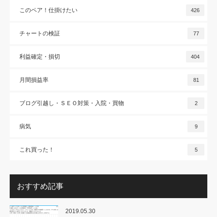
このペア！仕掛けたい
426
チャートの検証
77
利益確定・損切
404
月間損益率
81
ブログ引越し・ＳＥＯ対策・入院・買物
2
病気
9
これ買った！
5
おすすめ記事
2019.05.30