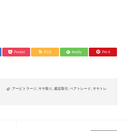
Pocket
RSS
feedly
Pin it
アービトラージ
,
サヤ取り
,
裁定取引
,
ペアトレード
,
サヤトレ