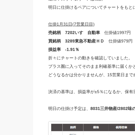
明日に仕掛けるペアについてチャートをもと
仕掛1月31日(7営業日目)
売銘柄 7202いすゞ自動車
仕掛値1997円 本
買銘柄 3289東急不動産ＨＤ
仕掛値979円 
損益率 -1.91％
折々にチャートの動きを確認していました。
プラス圏に入ってそのまま利確基準に届くか
どうなるかは分かりませんが、15営業日まで
決済の基準は、損益率が±5％になるか、保有
明日の仕掛け予定は、
8031三井物産/2802味