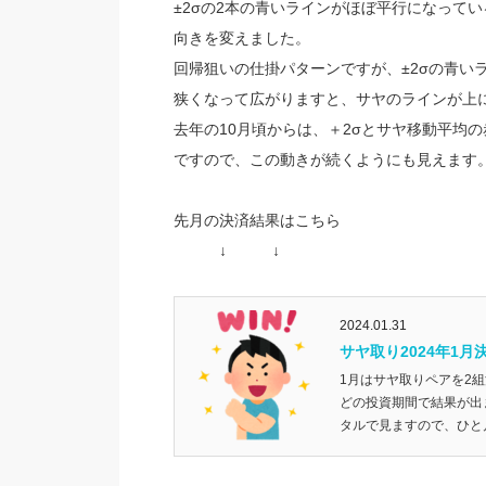
±2σの2本の青いラインがほぼ平行になって
向きを変えました。
回帰狙いの仕掛パターンですが、±2σの青い
狭くなって広がりますと、サヤのラインが上
去年の10月頃からは、＋2σとサヤ移動平均
ですので、この動きが続くようにも見えます
先月の決済結果はこちら
↓ ↓
2024.01.31
サヤ取り2024年1月
1月はサヤ取りペアを2組
どの投資期間で結果が出
タルで見ますので、ひと月