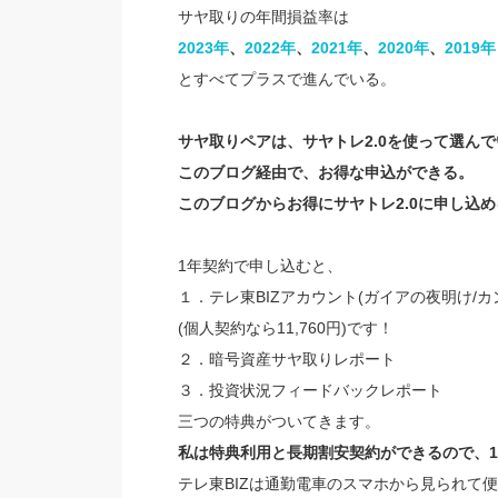
サヤ取りの年間損益率は
2023年​
、
​2022年​
、​
2021年
​、​​
2020年​
、
2019年
とすべてプラスで進んでいる。
サヤ取りペアは、サヤトレ2.0を使って選ん
このブログ経由で、お得な申込ができる。
このブログからお得にサヤトレ2.0に申し込め
1年契約で申し込むと、
１．テレ東BIZアカウント(ガイアの夜明け/カ
(個人契約なら11,760円)です！
２．暗号資産サヤ取りレポート
３．投資状況フィードバックレポート
三つの特典がついてきます。
私は特典利用と長期割安契約ができるので、
テレ東BIZは通勤電車のスマホから見られて