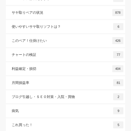
サヤ取りペアの状況
878
使いやすいサヤ取りソフトは？
6
このペア！仕掛けたい
426
チャートの検証
77
利益確定・損切
404
月間損益率
81
ブログ引越し・ＳＥＯ対策・入院・買物
2
病気
9
これ買った！
5