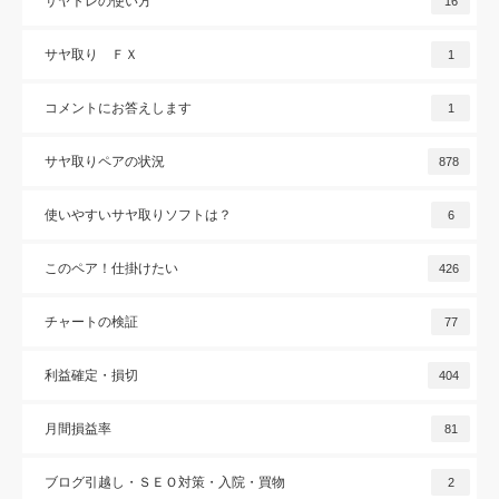
サヤトレの使い方
16
サヤ取り ＦＸ
1
コメントにお答えします
1
サヤ取りペアの状況
878
使いやすいサヤ取りソフトは？
6
このペア！仕掛けたい
426
チャートの検証
77
利益確定・損切
404
月間損益率
81
ブログ引越し・ＳＥＯ対策・入院・買物
2