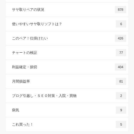
サヤ取りペアの状況
878
使いやすいサヤ取りソフトは？
6
このペア！仕掛けたい
426
チャートの検証
77
利益確定・損切
404
月間損益率
81
ブログ引越し・ＳＥＯ対策・入院・買物
2
病気
9
これ買った！
5