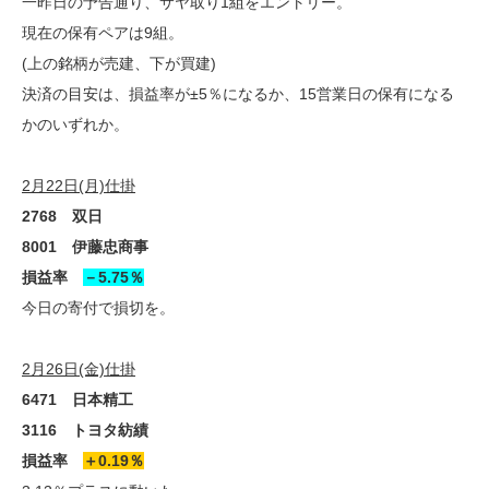
一昨日の予告通り、サヤ取り1組をエントリー。
現在の保有ペアは9組。
(上の銘柄が売建、下が買建)
決済の目安は、損益率が±5％になるか、15営業日の保有になる
かのいずれか。
2月22日(月)仕掛
2768 双日
8001 伊藤忠商事
損益率
－5.75％
今日の寄付で損切を。
2月26日(金)仕掛
6471 日本精工
3116 トヨタ紡績
損益率
＋0.19％