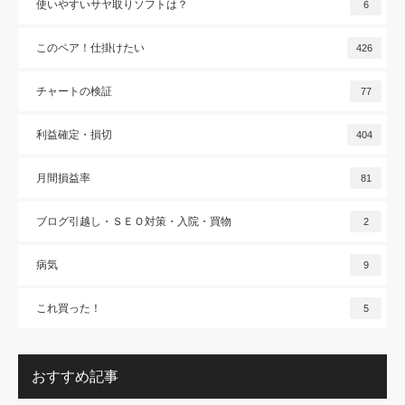
使いやすいサヤ取りソフトは？
6
このペア！仕掛けたい
426
チャートの検証
77
利益確定・損切
404
月間損益率
81
ブログ引越し・ＳＥＯ対策・入院・買物
2
病気
9
これ買った！
5
おすすめ記事