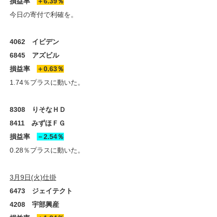
損益率
＋6.39％
今日の寄付で利確を。
4062 イビデン
6845 アズビル
損益率
＋0.63％
1.74％プラスに動いた。
8308 りそなＨＤ
8411 みずほＦＧ
損益率
－2.54％
0.28％プラスに動いた。
3月9日(火)仕掛
6473 ジェイテクト
4208 宇部興産