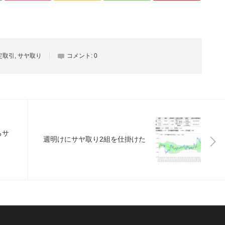
定取引
,
サヤ取り
コメント:
0
るサ
週明けにサヤ取り2組を仕掛けた