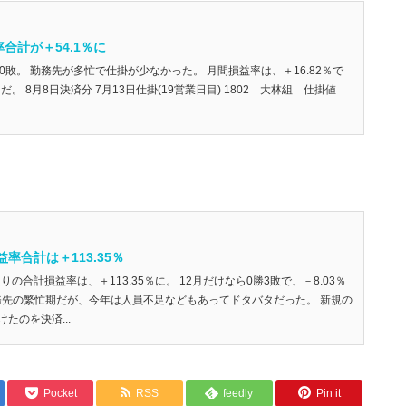
合計が＋54.1％に
0敗。 勤務先が多忙で仕掛が少なかった。 月間損益率は、＋16.82％で
％だ。 8月8日決済分 7月13日仕掛(19営業日目) 1802 大林組 仕掛値
益率合計は＋113.35％
りの合計損益率は、＋113.35％に。 12月だけなら0勝3敗で、－8.03％
勤務先の繁忙期だが、今年は人員不足などもあってドタバタだった。 新規の
たのを決済...
Pocket
RSS
feedly
Pin it