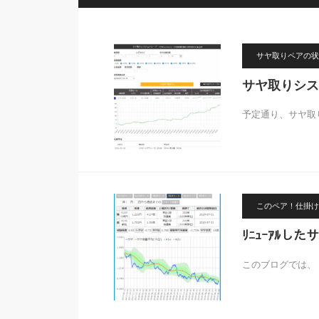
サヤ取りペアの状
サヤ取りシス
予定通り、サヤ取
このペア！仕掛け
ﾘﾆｭｰｱﾙ
このブログでは、