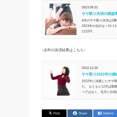
2023.08.31
サヤ取り決済の損益率
8月のサヤ取り決済は3勝
2023年の合計は＋54.1
1222円...
↓去年の決済結果はこちら↓
2022.12.30
サヤ取り2022年の損
2022年に決裁したサヤ取
だ。 もともと12月は
ペアはなく、先月に仕掛け
Post
Share
Hatena