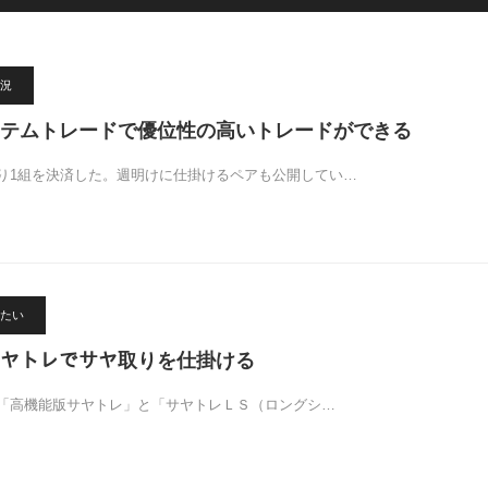
況
テムトレードで優位性の高いトレードができる
り1組を決済した。週明けに仕掛けるペアも公開してい…
たい
したサヤトレでサヤ取りを仕掛ける
「高機能版サヤトレ」と「サヤトレＬＳ（ロングシ…