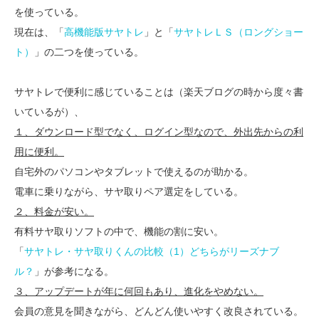
を使っている。
現在は、「
高機能版サヤトレ
」と「
サヤトレＬＳ（ロングショー
ト）
」の二つを使っている。
サヤトレで便利に感じていることは（楽天ブログの時から度々書
いているが）、
１、ダウンロード型でなく、ログイン型なので、外出先からの利
用に便利。
自宅外のパソコンやタブレットで使えるのが助かる。
電車に乗りながら、サヤ取りペア選定をしている。
２、料金が安い。
有料サヤ取りソフトの中で、機能の割に安い。
「
サヤトレ・サヤ取りくんの比較（1）どちらがリーズナブ
ル？
」が参考になる。
３、アップデートが年に何回もあり、進化をやめない。
会員の意見を聞きながら、どんどん使いやすく改良されている。