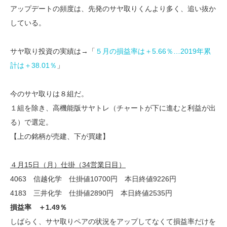
アップデートの頻度は、先発のサヤ取りくんより多く、追い抜か
している。
サヤ取り投資の実績は→「
５月の損益率は＋5.66％…2019年累
計は＋38.01％
」
今のサヤ取りは８組だ。
１組を除き、高機能版サヤトレ（チャートが下に進むと利益が出
る）で選定。
【上の銘柄が売建、下が買建】
４月15日（月）仕掛（34営業日目）
4063 信越化学 仕掛値10700円 本日終値9226円
4183 三井化学 仕掛値2890円 本日終値2535円
損益率 ＋1.49％
しばらく、サヤ取りペアの状況をアップしてなくて損益率だけを