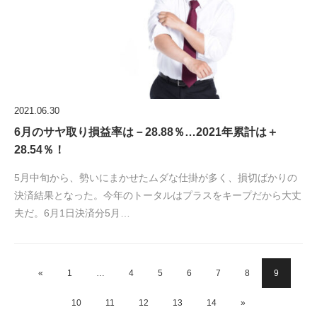
2021.06.30
6月のサヤ取り損益率は－28.88％…2021年累計は＋
28.54％！
5月中旬から、勢いにまかせたムダな仕掛が多く、損切ばかりの
決済結果となった。今年のトータルはプラスをキープだから大丈
夫だ。6月1日決済分5月…
«
1
…
4
5
6
7
8
9
10
11
12
13
14
»