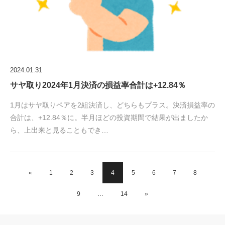
2024.01.31
サヤ取り2024年1月決済の損益率合計は+12.84％
1月はサヤ取りペアを2組決済し、どちらもプラス。決済損益率の
合計は、+12.84％に。半月ほどの投資期間で結果が出ましたか
ら、上出来と見ることもでき…
«
1
2
3
4
5
6
7
8
9
…
14
»