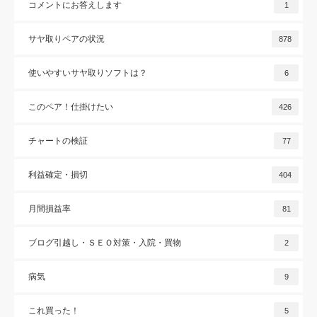
コメントにお答えします
1
サヤ取りペアの状況
878
使いやすいサヤ取りソフトは？
6
このペア！仕掛けたい
426
チャートの検証
77
利益確定・損切
404
月間損益率
81
ブログ引越し・ＳＥＯ対策・入院・買物
2
病気
9
これ買った！
5