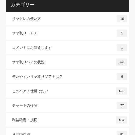
カテゴリー
サヤトレの使い方
16
サヤ取り ＦＸ
1
コメントにお答えします
1
サヤ取りペアの状況
878
使いやすいサヤ取りソフトは？
6
このペア！仕掛けたい
426
チャートの検証
77
利益確定・損切
404
月間損益率
81