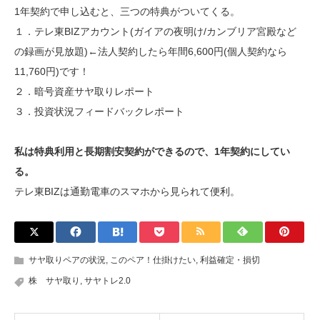
1年契約で申し込むと、三つの特典がついてくる。
１．テレ東BIZアカウント(ガイアの夜明け/カンブリア宮殿など
の録画が見放題)←法人契約したら年間6,600円(個人契約なら
11,760円)です！
２．暗号資産サヤ取りレポート
３．投資状況フィードバックレポート
私は特典利用と長期割安契約ができるので、1年契約にしてい
る。
テレ東BIZは通勤電車のスマホから見られて便利。
サヤ取りペアの状況
,
このペア！仕掛けたい
,
利益確定・損切
株 サヤ取り
,
サヤトレ2.0