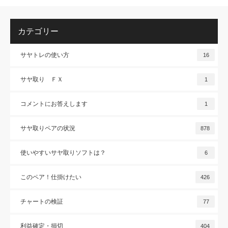
カテゴリー
サヤトレの使い方
16
サヤ取り ＦＸ
1
コメントにお答えします
1
サヤ取りペアの状況
878
使いやすいサヤ取りソフトは？
6
このペア！仕掛けたい
426
チャートの検証
77
利益確定・損切
404