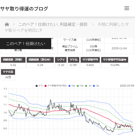
サヤ取り得運のブログ
ホーム
このペア！仕掛けたい
,
利益確定・損切
今朝に利確したサ
ヤ取りペアを明日に⁈
このペア！仕掛けたい