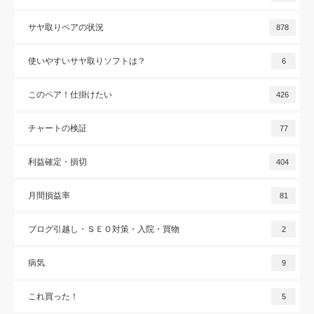
サヤ取りペアの状況
878
使いやすいサヤ取りソフトは？
6
このペア！仕掛けたい
426
チャートの検証
77
利益確定・損切
404
月間損益率
81
ブログ引越し・ＳＥＯ対策・入院・買物
2
病気
9
これ買った！
5