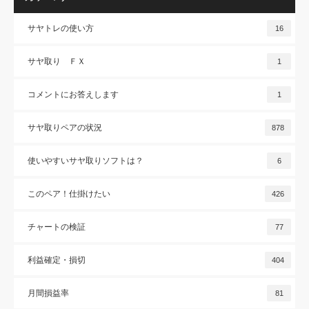
サヤトレの使い方
16
サヤ取り ＦＸ
1
コメントにお答えします
1
サヤ取りペアの状況
878
使いやすいサヤ取りソフトは？
6
このペア！仕掛けたい
426
チャートの検証
77
利益確定・損切
404
月間損益率
81