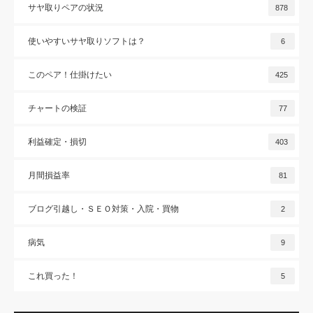
サヤ取りペアの状況
878
使いやすいサヤ取りソフトは？
6
このペア！仕掛けたい
425
チャートの検証
77
利益確定・損切
403
月間損益率
81
ブログ引越し・ＳＥＯ対策・入院・買物
2
病気
9
これ買った！
5