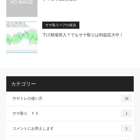
サヤ取りペアの状況
下げ相場突入？でもサヤ取りは利益拡大中！
カテゴリー
サヤトレの使い方
16
サヤ取り ＦＸ
1
コメントにお答えします
1