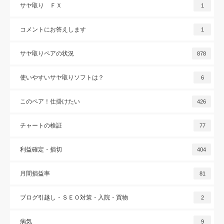
サヤ取り ＦＸ
1
コメントにお答えします
1
サヤ取りペアの状況
878
使いやすいサヤ取りソフトは？
6
このペア！仕掛けたい
426
チャートの検証
77
利益確定・損切
404
月間損益率
81
ブログ引越し・ＳＥＯ対策・入院・買物
2
病気
9