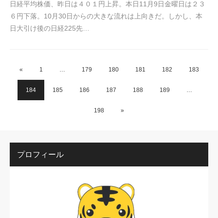
日経平均株価、昨日は４０１円上昇。本日11月9日金曜日は２３
６円下落。10月30日からの大きな流れは上向きだ。しかし、本
日大引け後の日経225先…
«
1
…
179
180
181
182
183
184
185
186
187
188
189
…
198
»
プロフィール