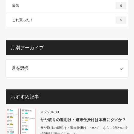
病気
9
これ買った！
5
月別アーカイブ
イブ
おすすめ記事
2025.04.30
サヤ取りの週明け・週末仕掛けは本当にダメか？
サヤ取りの週明け・週末仕掛けについて、さらに1年分の決
済記録を調べてみた。す…