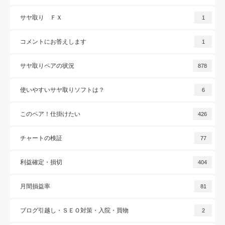
サヤ取り ＦＸ
1
コメントにお答えします
1
サヤ取りペアの状況
878
使いやすいサヤ取りソフトは？
6
このペア！仕掛けたい
426
チャートの検証
77
利益確定・損切
404
月間損益率
81
ブログ引越し・ＳＥＯ対策・入院・買物
2