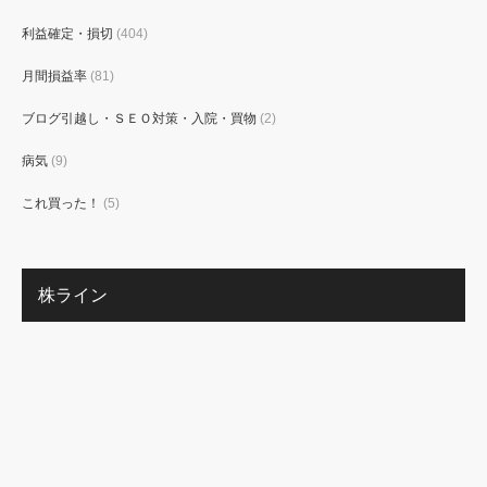
利益確定・損切
(404)
月間損益率
(81)
ブログ引越し・ＳＥＯ対策・入院・買物
(2)
病気
(9)
これ買った！
(5)
株ライン