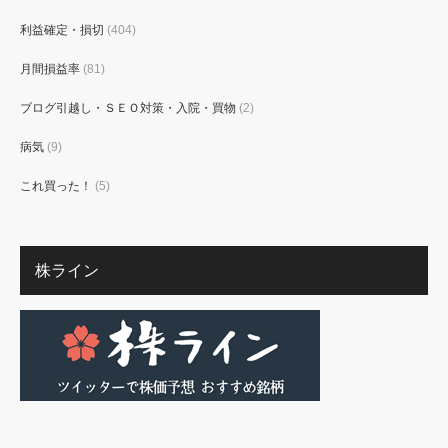
利益確定・損切
(404)
月間損益率
(81)
ブログ引越し・ＳＥＯ対策・入院・買物
(2)
病気
(9)
これ買った！
(5)
株ライン