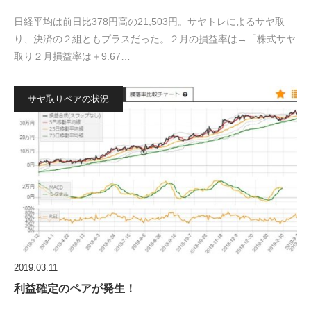
日経平均は前日比378円高の21,503円。サヤトレによるサヤ取
り、決済の２組ともプラスだった。２月の損益率は→「株式サヤ
取り２月損益率は＋9.67…
サヤ取りペアの状況
2019.03.11
利益確定のペアが発生！