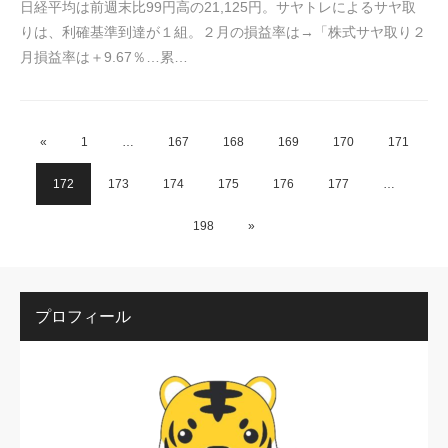
日経平均は前週末比99円高の21,125円。サヤトレによるサヤ取
りは、利確基準到達が１組。２月の損益率は→「株式サヤ取り２
月損益率は＋9.67％…累…
«
1
…
167
168
169
170
171
172
173
174
175
176
177
…
198
»
プロフィール