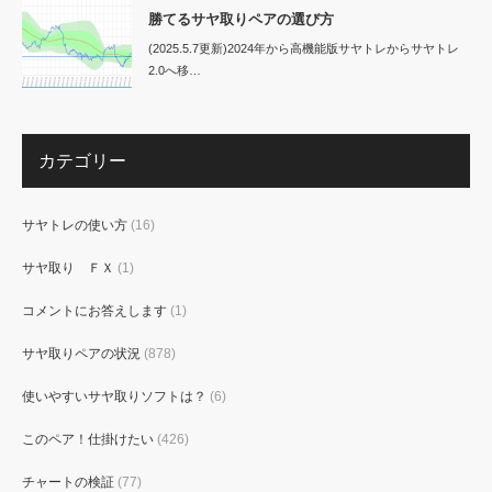
勝てるサヤ取りペアの選び方
(2025.5.7更新)2024年から高機能版サヤトレからサヤトレ
2.0へ移…
カテゴリー
サヤトレの使い方
(16)
サヤ取り ＦＸ
(1)
コメントにお答えします
(1)
サヤ取りペアの状況
(878)
使いやすいサヤ取りソフトは？
(6)
このペア！仕掛けたい
(426)
チャートの検証
(77)