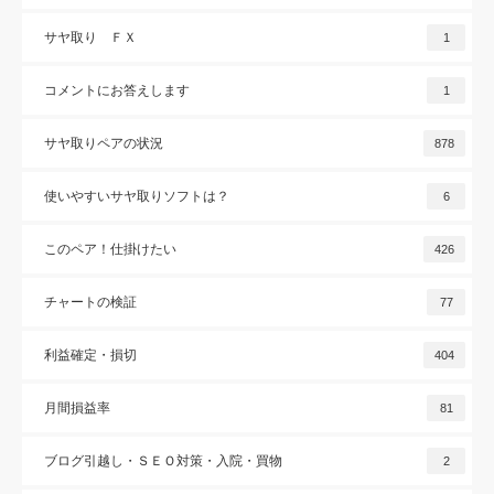
サヤ取り ＦＸ
1
コメントにお答えします
1
サヤ取りペアの状況
878
使いやすいサヤ取りソフトは？
6
このペア！仕掛けたい
426
チャートの検証
77
利益確定・損切
404
月間損益率
81
ブログ引越し・ＳＥＯ対策・入院・買物
2