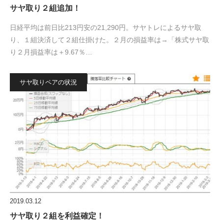
サヤ取り２組追加！
日経平均は前日比213円安の21,290円。サヤトレによるサヤ取
り、１組決済して２組仕掛けた。２月の損益率は→「株式サヤ取
り２月損益率は＋9.67％…
サヤ取りペアの状況
2019.03.12
サヤ取り２組を利益確定！