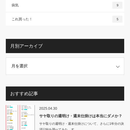
病気
9
これ買った！
5
月別アーカイブ
イブ
おすすめ記事
2025.04.30
サヤ取りの週明け・週末仕掛けは本当にダメか？
サヤ取りの週明け・週末仕掛けについて、さらに1年分の決
済記録を調べてみた。す…