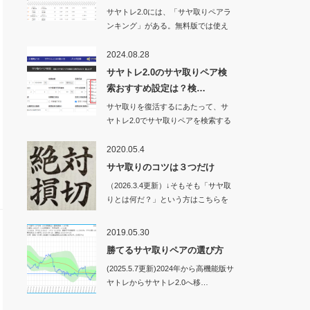
サヤトレ2.0には、「サヤ取りペアラ
ンキング」がある。無料版では使え
ない機能…
2024.08.28
サヤトレ2.0のサヤ取りペア検
索おすすめ設定は？検…
サヤ取りを復活するにあたって、サ
ヤトレ2.0でサヤ取りペアを検索する
ときの設定値…
2020.05.4
サヤ取りのコツは３つだけ
（2026.3.4更新）↓そもそも「サヤ取
りとは何だ？」という方はこちらを
ご…
2019.05.30
勝てるサヤ取りペアの選び方
(2025.5.7更新)2024年から高機能版サ
ヤトレからサヤトレ2.0へ移…