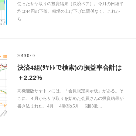
使ったサヤ取りの投資結果（決済ペア）。今月の日経平
均は44円の下落。相場の上げ下げに関係なく、これか
ら…
2019.07.9
決済4組(ｻﾔﾄﾚで検索)の損益率合計は
＋2.22%
高機能版サヤトレには、「会員限定掲示板」がある。そ
こに、４月からサヤ取りを始めた会員さんの投資結果が
書き込まれた。4月 4勝3敗5月 6勝3敗…