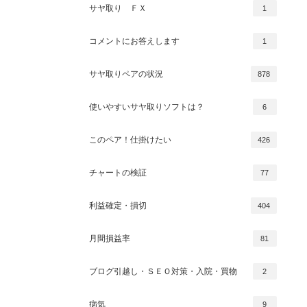
サヤ取り ＦＸ
1
コメントにお答えします
1
サヤ取りペアの状況
878
使いやすいサヤ取りソフトは？
6
このペア！仕掛けたい
426
チャートの検証
77
利益確定・損切
404
月間損益率
81
ブログ引越し・ＳＥＯ対策・入院・買物
2
病気
9