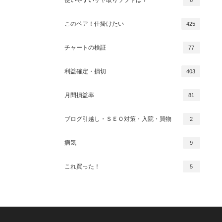
このペア！仕掛けたい
425
チャートの検証
77
利益確定・損切
403
月間損益率
81
ブログ引越し・ＳＥＯ対策・入院・買物
2
病気
9
これ買った！
5