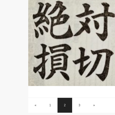
«
1
2
3
»