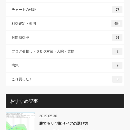
チャートの検証
77
利益確定・損切
404
月間損益率
81
ブログ引越し・ＳＥＯ対策・入院・買物
2
病気
9
これ買った！
5
おすすめ記事
2019.05.30
勝てるサヤ取りペアの選び方