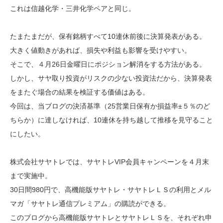
これは信越化学・三井化学ペアと同じ。
たまたまだが、保有銘柄すべて10連休前後に決算発表がある。
大きく値動きがあれば、損失や利益も影響を受けやすい。
そこで、４月26日金曜日にポジション解消をする方法がある。
しかし、サヤ取り投資がリスクの少ない投資法だから、決算発表
をまたぐ場合の結果を検証する価値はある。
今回は、当ブログの決済基準（25営業日保有か損益率±５％のど
ちらか）に達しなければ、10連休を持ち越して推移を見守ること
にしたい。
株式会社サヤトレでは、サヤトレVIP会員キャンペーンを４月末
まで実施中。
30日間980円で、高機能版サヤトレ・サヤトレＬＳの利用とメル
マガ「サヤトレ通信プレミアム」の購読ができる。
このブログから高機能版サヤトレとサヤトレＬＳを、それぞれ申