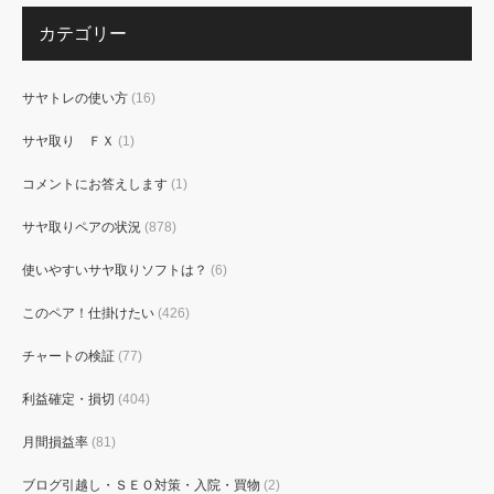
カテゴリー
サヤトレの使い方
(16)
サヤ取り ＦＸ
(1)
コメントにお答えします
(1)
サヤ取りペアの状況
(878)
使いやすいサヤ取りソフトは？
(6)
このペア！仕掛けたい
(426)
チャートの検証
(77)
利益確定・損切
(404)
月間損益率
(81)
ブログ引越し・ＳＥＯ対策・入院・買物
(2)