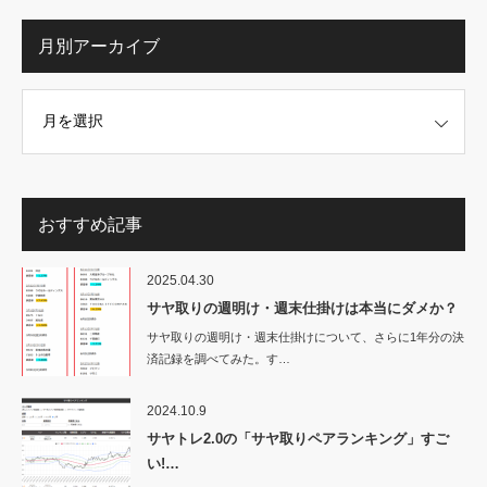
月別アーカイブ
イブ
おすすめ記事
2025.04.30
サヤ取りの週明け・週末仕掛けは本当にダメか？
サヤ取りの週明け・週末仕掛けについて、さらに1年分の決
済記録を調べてみた。す…
2024.10.9
サヤトレ2.0の「サヤ取りペアランキング」すご
い!…