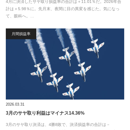
4月に決済したサヤ取り損益率の合計は＋11.01％だ。2026年合
計は＋5.98％に。先月末、夜間に目の異変を感じた。気になっ
て、眼科へ。…
月間損益率
2026.03.31
3月のサヤ取り利益はマイナス14.36%
3月のサヤ取り決済は、4勝8敗で、決済損益率の合計は－