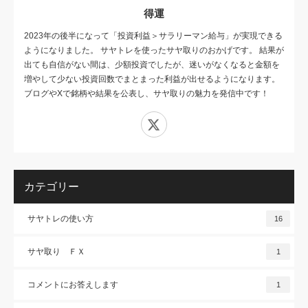
得運
2023年の後半になって「投資利益＞サラリーマン給与」が実現できる
ようになりました。 サヤトレを使ったサヤ取りのおかげです。 結果が
出ても自信がない間は、少額投資でしたが、迷いがなくなると金額を
増やして少ない投資回数でまとまった利益が出せるようになります。
ブログやXで銘柄や結果を公表し、サヤ取りの魅力を発信中です！
X
カテゴリー
サヤトレの使い方
16
サヤ取り ＦＸ
1
コメントにお答えします
1