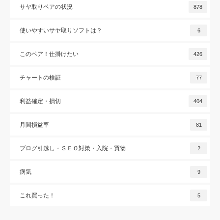
サヤ取りペアの状況
878
使いやすいサヤ取りソフトは？
6
このペア！仕掛けたい
426
チャートの検証
77
利益確定・損切
404
月間損益率
81
ブログ引越し・ＳＥＯ対策・入院・買物
2
病気
9
これ買った！
5