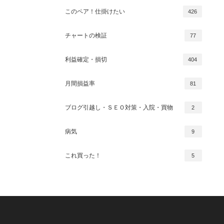
このペア！仕掛けたい
426
チャートの検証
77
利益確定・損切
404
月間損益率
81
ブログ引越し・ＳＥＯ対策・入院・買物
2
病気
9
これ買った！
5