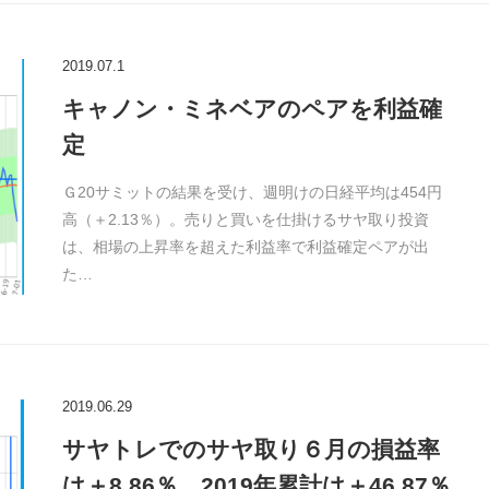
2019.07.1
キャノン・ミネベアのペアを利益確
定
Ｇ20サミットの結果を受け、週明けの日経平均は454円
高（＋2.13％）。売りと買いを仕掛けるサヤ取り投資
は、相場の上昇率を超えた利益率で利益確定ペアが出
た…
2019.06.29
サヤトレでのサヤ取り６月の損益率
は＋8.86％…2019年累計は＋46.87％