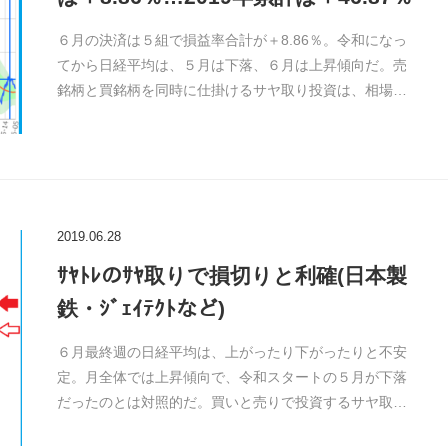
６月の決済は５組で損益率合計が＋8.86％。令和になっ
てから日経平均は、５月は下落、６月は上昇傾向だ。売
銘柄と買銘柄を同時に仕掛けるサヤ取り投資は、相場…
2019.06.28
ｻﾔﾄﾚのｻﾔ取りで損切りと利確(日本製
鉄・ｼﾞｪｲﾃｸﾄなど)
６月最終週の日経平均は、上がったり下がったりと不安
定。月全体では上昇傾向で、令和スタートの５月が下落
だったのとは対照的だ。買いと売りで投資するサヤ取…