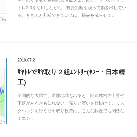
今年のサヤ取り運用の反省点をまとめた。せっかくサヤ
トレ2.0を活用しながら、投資判断を誤って損を出してい
る。きちんと判断できていれば、損失を減らせて…
2019.07.2
ｻﾔﾄﾚでｻﾔ取り２組ｴﾝﾄﾘｰ(ﾔﾌｰ・日本精
工)
全国的な大雨で、避難地域も出ると、関連銘柄の上昇や
下落があるかも知れない。売りと買いを仕掛けて、リス
クヘッジを行うサヤ取り投資は、こんな状況でも関係な
くエン…