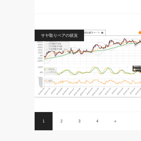
サヤ取りペアの状況
1
2
3
4
»