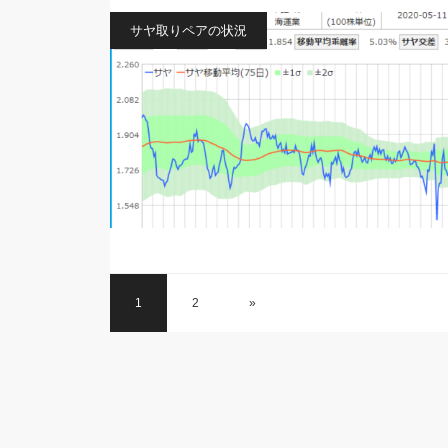
サヤ取りペアの状況
1
2
»