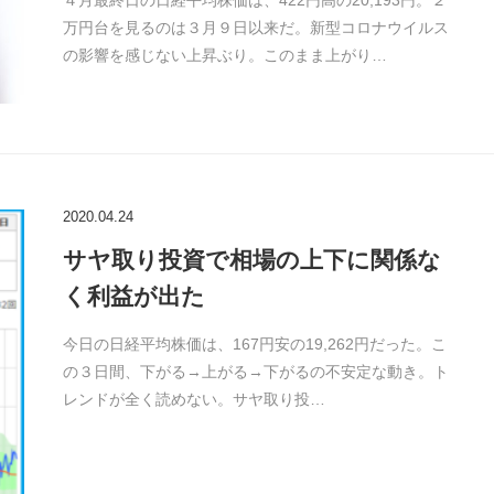
４月最終日の日経平均株価は、422円高の20,193円。２
万円台を見るのは３月９日以来だ。新型コロナウイルス
の影響を感じない上昇ぶり。このまま上がり…
2020.04.24
サヤ取り投資で相場の上下に関係な
く利益が出た
今日の日経平均株価は、167円安の19,262円だった。こ
の３日間、下がる→上がる→下がるの不安定な動き。ト
レンドが全く読めない。サヤ取り投…