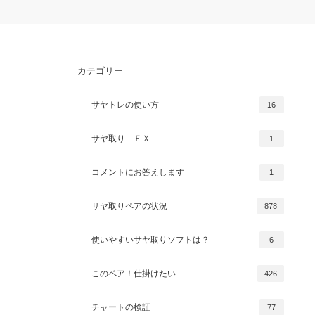
カテゴリー
サヤトレの使い方
16
サヤ取り ＦＸ
1
コメントにお答えします
1
サヤ取りペアの状況
878
使いやすいサヤ取りソフトは？
6
このペア！仕掛けたい
426
チャートの検証
77