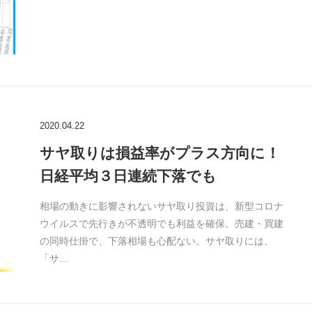
2020.04.22
サヤ取りは損益率がプラス方向に！
日経平均３日連続下落でも
相場の動きに影響されないサヤ取り投資は、新型コロナ
ウイルスで先行きが不透明でも利益を確保。売建・買建
の同時仕掛で、下落相場も心配ない。サヤ取りには、
「サ…