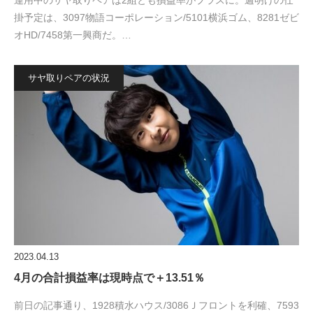
運用中のサヤ取りペアは2組とも損益率がプラスに。週明けの仕
掛予定は、3097物語コーポレーション/5101横浜ゴム、8281ゼビ
オHD/7458第一興商だ。…
サヤ取りペアの状況
2023.04.13
4月の合計損益率は現時点で＋13.51％
前日の記事通り、1928積水ハウス/3086Ｊフロントを利確、7593