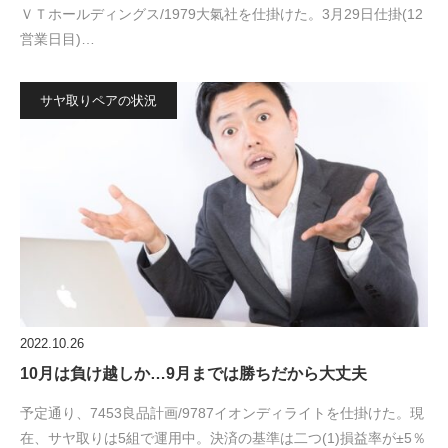
ＶＴホールディングス/1979大氣社を仕掛けた。3月29日仕掛(12
営業日目)…
サヤ取りペアの状況
2022.10.26
10月は負け越しか…9月までは勝ちだから大丈夫
予定通り、7453良品計画/9787イオンディライトを仕掛けた。現
在、サヤ取りは5組で運用中。決済の基準は二つ(1)損益率が±5％