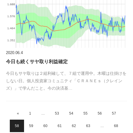
2020.06.4
今日も続くサヤ取り利益確定
今日もサヤ取りは２組利確して、７組で運用中。木曜は仕掛けを
しない日。個人投資家コミュニティ「ＣＲＡＮＥｓ（クレイン
ズ）」で学んだこと。今の決済基…
«
1
…
53
54
55
56
57
58
59
60
61
62
63
…
68