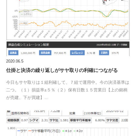
2020.06.5
仕掛と決済の繰り返しがサヤ取りの利確につながる
今日もサヤ取りは１組利確して、７組で運用中。今の決済基準は
二つ。（１）損益率±５％（２）保有日数１５営業日【上の銘柄
が売建、下が買建】…