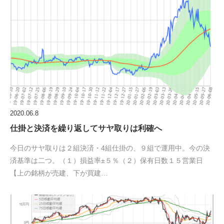
2020.06.8
仕掛と決済を繰り返してサヤ取りは利確へ
今日のサヤ取りは２組決済・4組仕掛の、９組で運用中。今の決
済基準は二つ。（１）損益率±５％（２）保有日数１５営業日
【上の銘柄が売建、下が買建…