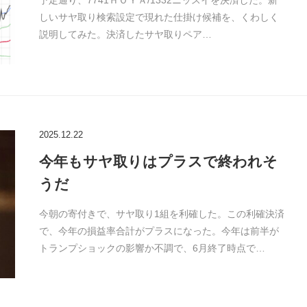
予定通り、7741ＨＯＹＡ/1332ニッスイを決済した。新
しいサヤ取り検索設定で現れた仕掛け候補を、くわしく
説明してみた。決済したサヤ取りペア…
2025.12.22
今年もサヤ取りはプラスで終われそ
うだ
今朝の寄付きで、サヤ取り1組を利確した。この利確決済
で、今年の損益率合計がプラスになった。今年は前半が
トランプショックの影響か不調で、6月終了時点で…