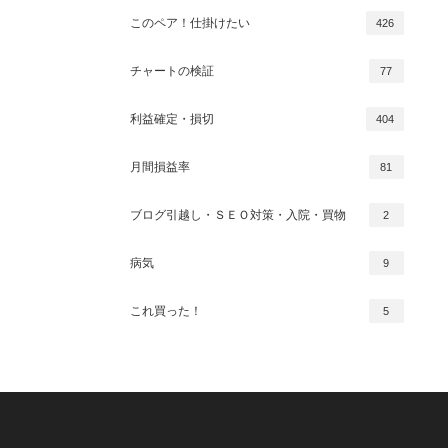
このペア！仕掛けたい
426
チャートの検証
77
利益確定・損切
404
月間損益率
81
ブログ引越し・ＳＥＯ対策・入院・買物
2
病気
9
これ買った！
5