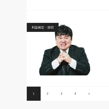
利益確定・損切
1
2
3
4
»