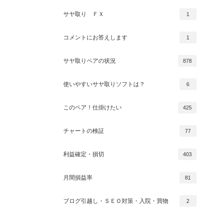
サヤ取り ＦＸ
1
コメントにお答えします
1
サヤ取りペアの状況
878
使いやすいサヤ取りソフトは？
6
このペア！仕掛けたい
425
チャートの検証
77
利益確定・損切
403
月間損益率
81
ブログ引越し・ＳＥＯ対策・入院・買物
2