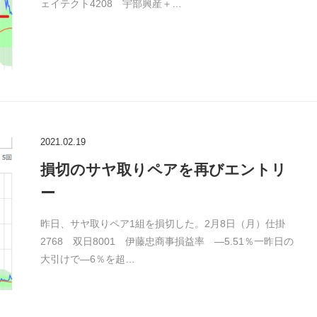
ェイテクト4208 宇部興産＋…
2021.02.19
損切のサヤ取りペアを再びエントリ
ー
昨日、サヤ取りペア1組を損切した。2月8日（月）仕掛
2768 双日8001 伊藤忠商事損益率 ―5.51％一昨日の
大引けで―6％を超…