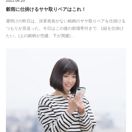
2021.04.20
穀雨に仕掛けるサヤ取りペアはこれ！
週明けの昨日は、決算発表がない銘柄のサヤ取りペアを仕掛ける
つもりが見送った。今日はこの後の前場寄付きで、1組を仕掛け
たい。(上の銘柄が売建、下が買建)…