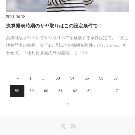
2021.04.18
決算発表時期のサヤ取りはこの設定条件で！
高機能版サヤトレでサヤ取りペアを検索する条件設定で、「直近
決算発表の銘柄」を「1ケ月以内の銘柄を除外」にしている。あ
わせて、「権利付き最終日の銘柄」も「1ケ…
«
1
…
53
54
55
56
57
58
59
60
61
62
63
…
71
»
Twitter
RSS