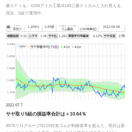
菱ＵＦＪを、4206アイカ工業/4188三菱ケミカルと入れ替える。
現在、5組で運用中…
2022.07.7
サヤ取り5組の損益率合計は＋10.64％
8876リログループ/5110住友ゴムが利確基準を超えた。明日は新