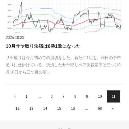
2025.10.23
10月サヤ取り決済は6勝1敗になった
サヤ取りは今月初めての損切をした。新たに1組を、昨日の予告
通りに仕掛けている。決済したサヤ取りペア決裁基準は三つ(10
月16日から三つ目の項…
«
1
…
6
7
8
9
10
11
12
13
14
15
16
…
68
»
Twitter
RSS